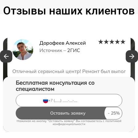
Отзывы наших клиентов
Дорофеев Алексей
Нужна консультация?
Источник –
2ГИС
Закажите бесплатную консультацию
Отличный сервисный центр! Ремонт был выполнен б
Бесплатная консультация со
специалистом
Оставить заявку
Нажимая на кнопку "Оставить заявку" Вы соглашаетесь c
политикой
конфиденциальности