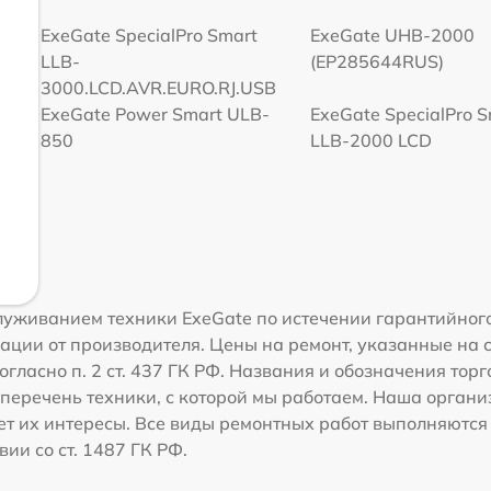
ExeGate SpecialPro Smart
ExeGate UHB-2000
LLB-
(EP285644RUS)
3000.LCD.AVR.EURO.RJ.USB
ExeGate Power Smart ULB-
ExeGate SpecialPro 
850
LLB-2000 LCD
уживанием техники ExeGate по истечении гарантийного
ации от производителя. Цены на ремонт, указанные на 
огласно п. 2 ст. 437 ГК РФ. Названия и обозначения тор
перечень техники, с которой мы работаем. Наша орган
ет их интересы. Все виды ремонтных работ выполняются
ии со ст. 1487 ГК РФ.