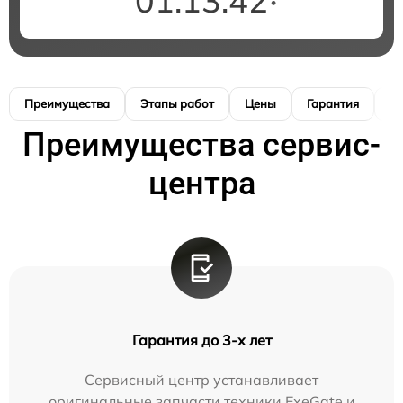
01:13:41
Преимущества
Этапы работ
Цены
Гарантия
М
Преимущества сервис-
центра
Гарантия до 3-х лет
Сервисный центр устанавливает
оригинальные запчасти техники ExeGate и