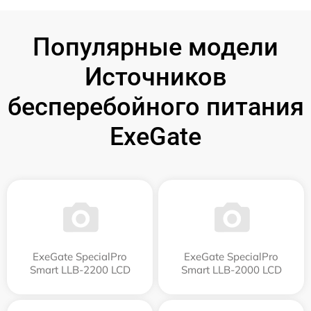
Популярные модели
Источников
бесперебойного питания
ExeGate
ExeGate SpecialPro
ExeGate SpecialPro
Smart LLB-2200 LCD
Smart LLB-2000 LCD