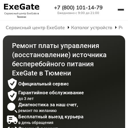
+7 (800) 101-14-79
Ежедневно с 9:00 до 21:00
Сервисный центр ExeGate
в
Тюмени
Сервисный центр ExeGate
Каталог устройств
Рем
Ремонт платы управления
(восстановление) источника
бесперебойного питания
ExeGate в Тюмени
Официальный сервис
Гарантийное обслуживание
до 3 лет
Диагностика за наш счет,
ремонт по желанию
Бесплатный выезд курьера
в день обращения