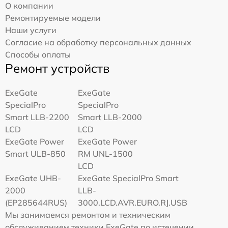
О компании
Ремонтируемые модели
Наши услуги
Согласие на обработку персональных данных
Способы оплаты
Ремонт устройств
ExeGate
ExeGate
SpecialPro
SpecialPro
Smart LLB-2200
Smart LLB-2000
LCD
LCD
ExeGate Power
ExeGate Power
Smart ULB-850
RM UNL-1500
LCD
ExeGate UHB-
ExeGate SpecialPro Smart
2000
LLB-
(EP285644RUS)
3000.LCD.AVR.EURO.RJ.USB
Мы занимаемся ремонтом и техническим
обслуживанием техники ExeGate по истечении