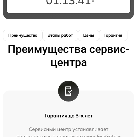
01:13:40
Преимущества
Этапы работ
Цены
Гарантия
М
Преимущества сервис-
центра
Гарантия до 3-х лет
Сервисный центр устанавливает
оригинальные запчасти техники ExeGate и