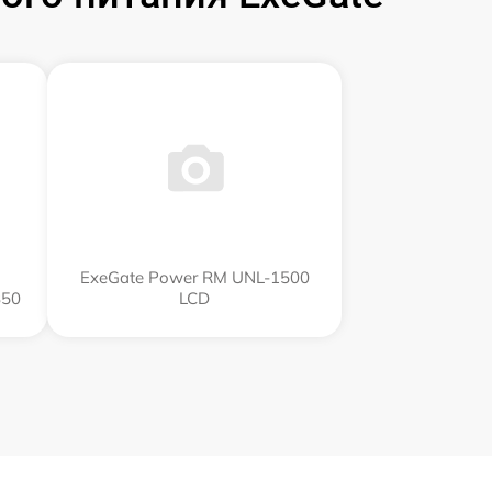
ExeGate Power RM UNL-1500
850
LCD