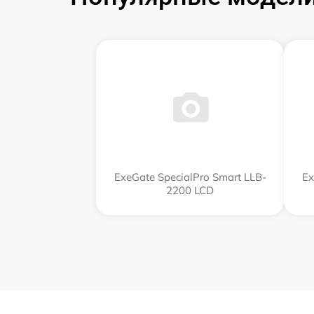
ExeGate SpecialPro Smart LLB-
Ex
2200 LCD