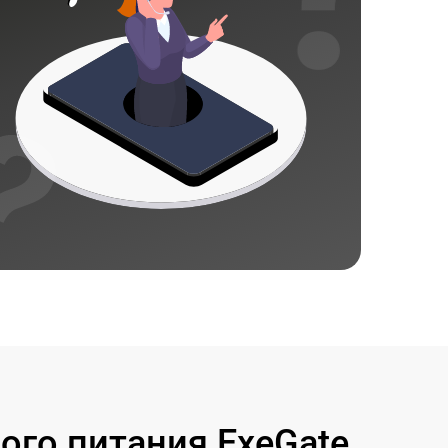
го питания ExeGate