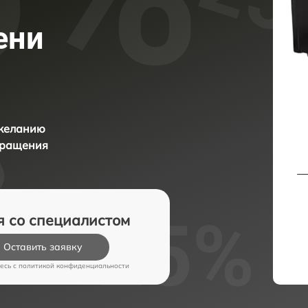
ени
 желанию
бращения
я со специалистом
Оставить заявку
есь c
политикой конфиденциальности